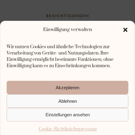
BESICHTIGUNGEN
Bitte sendet uns eine Anfrage direkt per E-
Einwilligung verwalten
Mail an
Wir nutzen Cookies und ähnliche Technologien zur
foxberghof(at)outlook.com
Verarbeitung von Geräte- und Nutzungsdaten. Ihre
Einwilligung ermöglicht bestimmte Funktionen; ohne
Einwilligung kann es zu Einschränkungen kommen.
und wir werden uns in Kürze mit einem
persönlichen Termin zurückmelden.
Akzeptieren
Ablehnen
Der Vierseitenhof
Kontakt
Impressum
Einstellungen ansehen
Cookie-Richtlinie (EU)
Cookie-Richtlinie
Impressum
2026 – Vierseitenhof Hochzeit