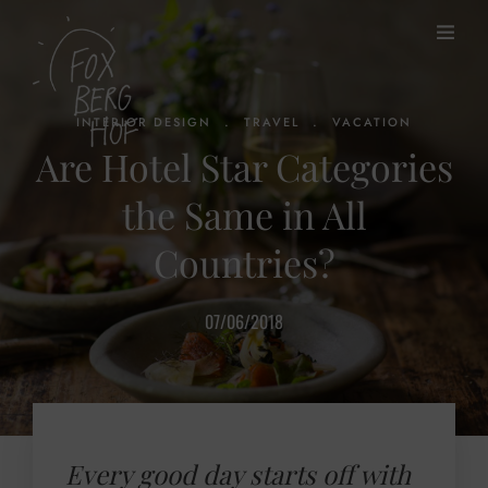
.
.
INTERIOR DESIGN
TRAVEL
VACATION
Are Hotel Star Categories
the Same in All
Countries?
07/06/2018
Every good day starts off with