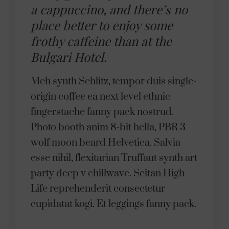
a cappuccino, and there’s no
place better to enjoy some
frothy caffeine than at the
Bulgari Hotel.
Meh synth Schlitz, tempor duis single-
origin coffee ea next level ethnic
fingerstache fanny pack nostrud.
Photo booth anim 8-bit hella, PBR 3
wolf moon beard Helvetica. Salvia
esse nihil, flexitarian Truffaut synth art
party deep v chillwave. Seitan High
Life reprehenderit consectetur
cupidatat kogi. Et leggings fanny pack.