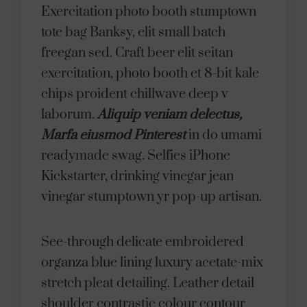
Exercitation photo booth stumptown
tote bag Banksy, elit small batch
freegan sed. Craft beer elit seitan
exercitation, photo booth et 8-bit kale
chips proident chillwave deep v
laborum.
Aliquip veniam delectus,
Marfa eiusmod Pinterest
in do umami
readymade swag. Selfies iPhone
Kickstarter, drinking vinegar jean
vinegar stumptown yr pop-up artisan.
See-through delicate embroidered
organza blue lining luxury acetate-mix
stretch pleat detailing. Leather detail
shoulder contrastic colour contour